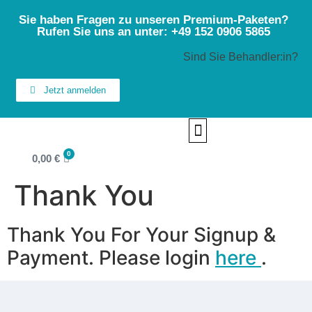
Sie haben Fragen zu unseren Premium-Paketen?
Rufen Sie uns an unter: +49 152 0906 5865
Sind Sie Behandler:in?
Jetzt anmelden
FINDE DEINEN THERAPEUTEN / TIERARZT
0
0,00
€
Thank You
Thank You For Your Signup &
Payment. Please login
here
.