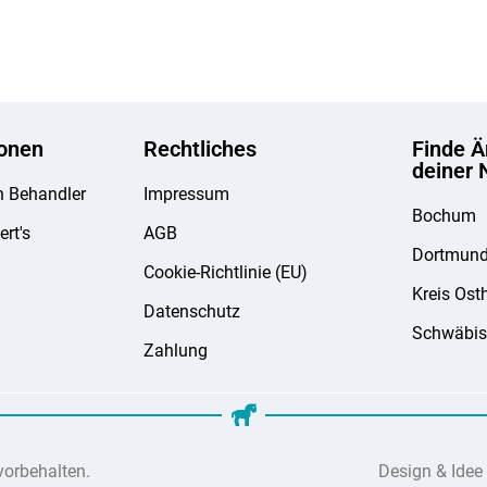
ionen
Rechtliches
Finde Ä
deiner 
n Behandler
Impressum
Bochum
ert's
AGB
Dortmun
Cookie-Richtlinie (EU)
Kreis Ost
Datenschutz
Schwäbis
Zahlung
vorbehalten.
Design & Idee