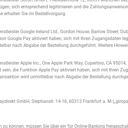
ügen, sich entsprechend legitimieren und die Zahlungsanweisung
e erhalten Sie im Bestellvorgang.
leister Google Ireland Ltd., Gordon House, Barrow Street, Dubl
ktion Google Pay aktiviert haben, sich mit Ihren Zugangsdaten 
telbar nach Abgabe der Bestellung durchgeführt. Weitere Hinwei
tleister Apple Inc., One Apple Park Way, Cupertino, CA 95014,
rt sein, die Funktion Apple Pay aktiviert haben, sich mit Ihren Z
nsaktion wird unmittelbar nach Abgabe der Bestellung durchgef
ydirekt GmbH, Stephanstr. 14-16, 60313 Frankfurt a. M („giropay
zu können, müssen Sie über ein für Online-Banking freigeschal