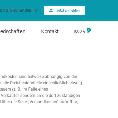
ind Sie Behandler:in?
Jetzt anmelden
0
iedschaften
Kontakt
0,00
€
sandkosten sind teilweise abhängig von der
 alle Preisbestandteile einschließlich etwaig
uern (z. B. im Falle eines
 Verkäufer, sondern an die dort zuständigen
d über die Seite „Versandkosten“ aufrufbar,