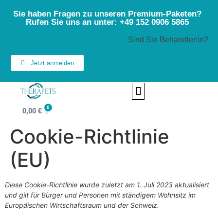
Sie haben Fragen zu unseren Premium-Paketen?
Rufen Sie uns an unter: +49 152 0906 5865
Sind Sie Behandler:in?
Jetzt anmelden
FINDE DEINEN THERAPEUTEN / TIERARZT
0
0,00
€
Cookie-Richtlinie
(EU)
Diese Cookie-Richtlinie wurde zuletzt am 1. Juli 2023 aktualisiert
und gilt für Bürger und Personen mit ständigem Wohnsitz im
Europäischen Wirtschaftsraum und der Schweiz.