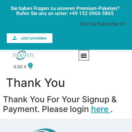
Sie haben Fragen zu unseren Premium-Paketen?
Rufen Sie uns an unter: +49 152 0906 5865
Sind Sie Behandler:in?
Jetzt anmelden
FINDE DEINEN THERAPEUTEN / TIERARZT
0
0,00
€
Thank You
Thank You For Your Signup &
Payment. Please login
here
.