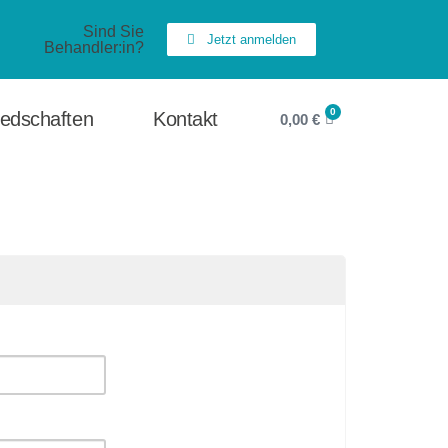
Sind Sie
Jetzt anmelden
Behandler:in?
0
iedschaften
Kontakt
0,00
€