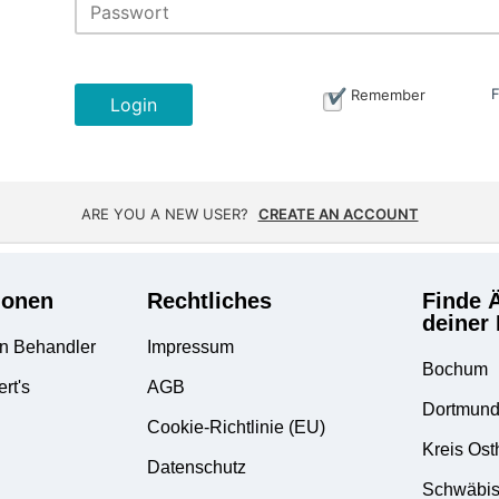
Remember
Login
ARE YOU A NEW USER?
CREATE AN ACCOUNT
ionen
Rechtliches
Finde Ä
deiner
n Behandler
Impressum
Bochum
ert's
AGB
Dortmun
Cookie-Richtlinie (EU)
Kreis Ost
Datenschutz
Schwäbis