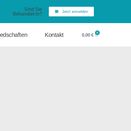
Sind Sie
Jetzt anmelden
Behandler:in?
0
iedschaften
Kontakt
0,00
€